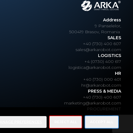
Address
9 Panselelor,
500419 Brasov, Romania
SALES
+40 (730) 400 607
sales@arkarobot.com
LOGISTICS
+4 (0730) 400 617
logistica@arkarobot.com
HR
+40 (730) 000 401
hr@arkarobot.com
PRESS & MEDIA
+40 (730) 400 607
marketing@arkarobot.com
PROCUREMENT
achizitii@arkarobot.com
ANAGE PREFERENCES
REJECT ALL
ACCEPT ALL