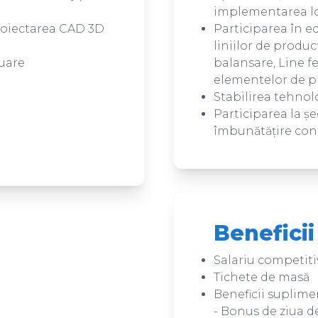
implementarea l
proiectarea CAD 3D
Participarea în ec
liniilor de produc
luare
balansare, Line f
elementelor de pr
Stabilirea tehnol
Participarea la șed
îmbunătățire cont
Beneficii
Salariu competiti
Tichete de masă
Beneficii suplime
- Bonus de ziua d