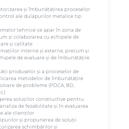
torizarea și îmbunătățirea proceselor
ontrol ale dulapurilor metalice tip
emelor tehnice ce apar în zona de
m și colaborarea cu echipele de
are și calitate
mațiilor interne și externe, precum și
hipele de evaluare și de îmbunătățire
ății produselor și a proceselor de
plicarea metodelor de îmbunătățire
zolvare de probleme (PDCA, 8D,
c.)
gerea soluțiilor constructive pentru
 analiza de fezabilitate și în evaluarea
e ale clienților
ipurilor și propunerea de soluții
orizarea schimbărilor și