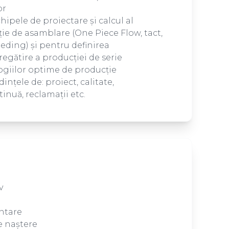
or
hipele de proiectare și calcul al
ție de asamblare (One Piece Flow, tact,
eeding) și pentru definirea
egătire a producției de serie
ogiilor optime de producție
ințele de: proiect, calitate,
inuă, reclamații etc.
v
ntare
e naștere