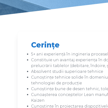
Cerințe
5+ ani experiență în ingineria procese
Constituie un avantaj experiența în 
prelucrării tablelor (debitare, îndoire,
Absolvent studii superioare tehnice
Cunoștințe tehnice solide în domeniul 
tehnologiei de producție
Cunoștințe bune de desen tehnic, tole
Cunoașterea conceptelor Lean manuf
Kaizen
Cunoștințe în proiectarea dispozitivel