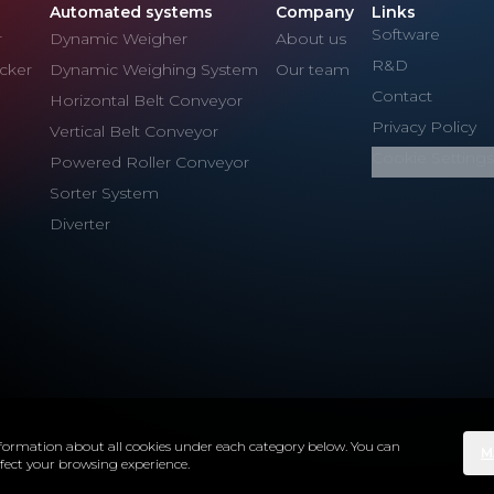
Automated systems
Company
Links
Software
r
Dynamic Weigher
About us
R&D
cker
Dynamic Weighing System
Our team
Contact
Horizontal Belt Conveyor
Privacy Policy
Vertical Belt Conveyor
Cookie Settings
Powered Roller Conveyor
Sorter System
Diverter
 information about all cookies under each category below. You can
M
ffect your browsing experience.