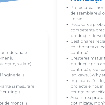
Proiectarea, moni
de asamblare și c
Locker
Rezolvarea probl
competență precu
producție, dezvolt
Gestionarea recla
colaborarea cu ec
lor industriale
continuă
domeniul
Creșterea maturit
 ștanțare, sudare)
producție prin a
continuă și de re
ingineriei și
Ishikawa, 5Why et
Implicarea în ale
ranțe și măsurare
proiectele noi, în
acturing și
cerințelor specific
Analizarea protot
or de montaj și
optimizate, monit