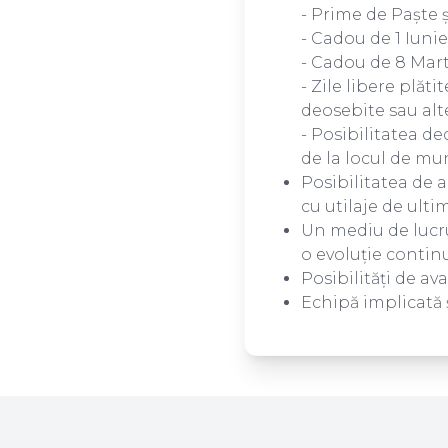
- Prime de Paște 
- Cadou de 1 Iunie
- Cadou de 8 Mar
- Zile libere plăt
deosebite sau alte
- Posibilitatea de
de la locul de mu
Posibilitatea de a
cu utilaje de ulti
Un mediu de lucru
o evoluție contin
Posibilități de av
Echipă implicată 