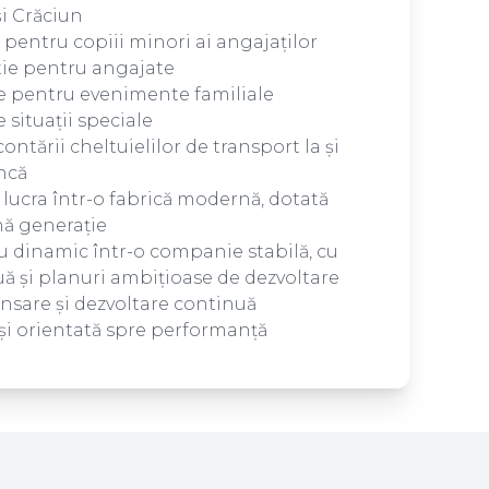
și Crăciun
 pentru copiii minori ai angajaților
tie pentru angajate
ite pentru evenimente familiale
 situații speciale
contării cheltuielilor de transport la și
ncă
 lucra într-o fabrică modernă, dotată
mă generație
 dinamic într-o companie stabilă, cu
uă și planuri ambițioase de dezvoltare
ansare și dezvoltare continuă
și orientată spre performanță