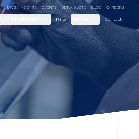
NEWS & INSIGHTS
EVENTS
GET A QUOTE
BLOG
CAREERS
Automated systems
R&D
Company
Contact