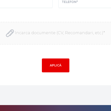
Incarca documente (CV, Recomandari, etc.)
*
APLICĂ