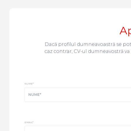
Ap
Dacă profilul dumneavoastră se potri
caz contrar, CV-ul dumneavostră va 
NUME
*
EMAIL
*